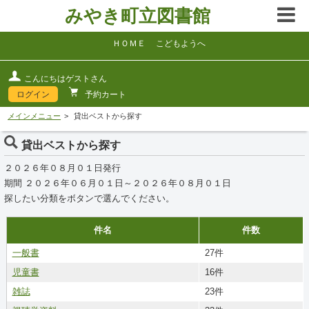
みやき町立図書館
ＨＯＭＥ
こどもようへ
こんにちはゲストさん
ログイン
予約カート
メインメニュー
貸出ベストから探す
貸出ベストから探す
２０２６年０８月０１日発行
期間 ２０２６年０６月０１日～２０２６年０８月０１日
探したい分類をボタンで選んでください。
件名
件数
一般書
27件
児童書
16件
雑誌
23件